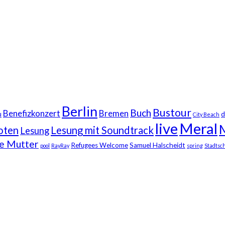
Berlin
Bustour
Buch
Benefizkonzert
Bremen
u
d
City Beach
live
Meral
oten
Lesung mit Soundtrack
Lesung
ne Mutter
Refugees Welcome
Samuel Halscheidt
pool
RayRay
spring
Stadtsch