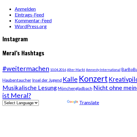
Anmelden
Eintrags-Feed
Kommentar-Feed
WordPress.org
Instagram
Meral’s Hashtags
#weitermachen
BarBoB
10.04.2016
Alter Markt
Amnesty International
Konzert
Kalle
Kreativpil
Haubentaucher
Insel der Jugend
Musikalische Lesung
Nicht ohne mei
Mönchengladbach
ist Meral?
Powered by
Translate