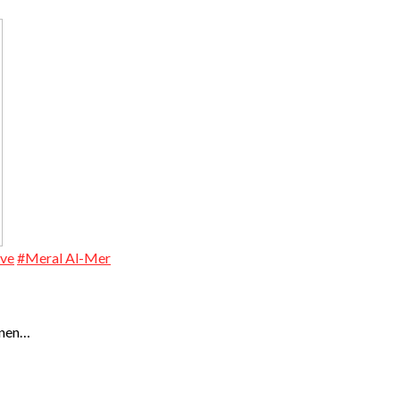
ive
#Meral Al-Mer
inen…