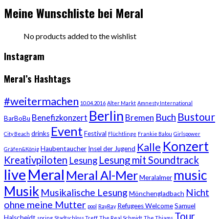
Meine Wunschliste bei Meral
No products added to the wishlist
Instagram
Meral’s Hashtags
#weitermachen
10.04.2016
Alter Markt
Amnesty International
Berlin
Bustour
Buch
Benefizkonzert
Bremen
BarBoBu
Event
drinks
Festival
City Beach
Flüchtlinge
Frankie Balou
Girlspower
Konzert
Kalle
Haubentaucher
Insel der Jugend
Gräfen&König
Kreativpiloten
Lesung mit Soundtrack
Lesung
live
Meral
music
Meral Al-Mer
Meralalmer
Musik
Musikalische Lesung
Nicht
Mönchengladbach
ohne meine Mutter
Refugees Welcome
Samuel
pool
RayRay
Tour
Halscheidt
spring
Stadtschloss Treff
The Real Schmidt
The Thiams