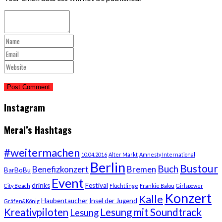
Instagram
Meral’s Hashtags
#weitermachen
10.04.2016
Alter Markt
Amnesty International
Berlin
Bustour
Buch
Benefizkonzert
Bremen
BarBoBu
Event
drinks
Festival
City Beach
Flüchtlinge
Frankie Balou
Girlspower
Konzert
Kalle
Haubentaucher
Insel der Jugend
Gräfen&König
Kreativpiloten
Lesung mit Soundtrack
Lesung