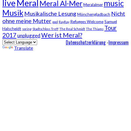
live
Meral
music
Meral Al-Mer
Meralalmer
Musik
Musikalische Lesung
Nicht
Mönchengladbach
ohne meine Mutter
Refugees Welcome
Samuel
pool
RayRay
Tour
Halscheidt
spring
Stadtschloss Treff
The Real Schmidt
The Thiams
Wer ist Meral?
2017
unplugged
Powered by
Datenschutzerklärung
-
Impressum
Translate