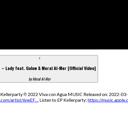
 – Lady feat. Golow & Meral Al-Mer [Official Video]
by Meral Al-Mer
 Kellerparty ℗ 2022 Viva con Agua MUSIC Released on: 2022-03-
y.com/artist/6neEF…
Listen to EP Kellerparty:
https://music.apple