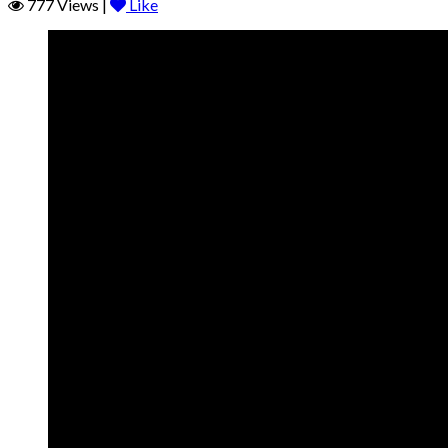
777 Views |
Like