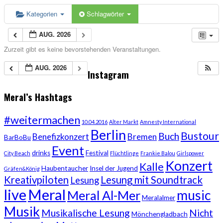
Kategorien
Schlagwörter
AUG. 2026
Zurzeit gibt es keine bevorstehenden Veranstaltungen.
AUG. 2026
Instagram
Meral’s Hashtags
#weitermachen
10.04.2016
Alter Markt
Amnesty International
Berlin
Bustour
Buch
Benefizkonzert
Bremen
BarBoBu
Event
drinks
Festival
City Beach
Flüchtlinge
Frankie Balou
Girlspower
Konzert
Kalle
Haubentaucher
Insel der Jugend
Gräfen&König
Kreativpiloten
Lesung mit Soundtrack
Lesung
live
Meral
music
Meral Al-Mer
Meralalmer
Musik
Musikalische Lesung
Nicht
Mönchengladbach