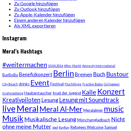
Zu Google hinzufügen
Zu Outlook hinzufügen
Zu Apple-Kalender hinzufügen
Einem anderen Kalender hinzufügen
Als XML exportieren
Instagram
Meral’s Hashtags
#weitermachen
10.04.2016
Alter Markt
Amnesty International
Berlin
Bustour
Buch
Benefizkonzert
Bremen
BarBoBu
Event
drinks
Festival
City Beach
Flüchtlinge
Frankie Balou
Girlspower
Konzert
Kalle
Haubentaucher
Insel der Jugend
Gräfen&König
Kreativpiloten
Lesung mit Soundtrack
Lesung
live
Meral
music
Meral Al-Mer
Meralalmer
Musik
Musikalische Lesung
Nicht
Mönchengladbach
ohne meine Mutter
Refugees Welcome
Samuel
pool
RayRay