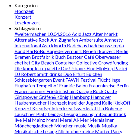
Kategorien
Hochzeit
Konzert
Lesekonzert
Schlagwörter
#weitermachen
10.04.2016
Acid Jazz
Alter Markt
Alternative Rock
Am Zughafen
Ambersuite
Amnesty
International
Astridnorth
Badehaus
badehausszimpla
Band
BarBoBu
Barjedervernunft
Benefizkonzert
Berlin
Bremen
Brotfabrik
Buch
Bustour
Café Oberwasser
chefket
City Beach
Container Collective
Crowdfunding
Die komplette palette
Die Urbane. Eine HipHop Partei
DJ Robert Smith
drinks
Duo
Erfurt
Eulchen
Schlossbiergarten
Event
FAWN
Festival
Flüchtlinge
Flughafen Tempelhof
Frankie Balou
Frauenkreise Berlin
Frauensommer
Friedrichshain
Garage Rock
Gäste
Girlspower
Gräfen&König
Hamburg
Hannover
Haubentaucher
Hochzeit
Insel der Jugend
Kalle
KickOff
Konzert
Kreativpiloten
kreativwerkstatt
La Boheme
Lauschner Platz
Leipzig
Lesung
Lesung mit Soundtrack
live
Mai
Mainz
Meral
Meral Al-Mer
Meralalmer
Mönchengladbach
München
music
Musik
Musika
Musikalische Lesung
Nicht ohne meine Mutter
Party