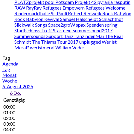
PLATZprojekt
pool
Potsdam
Projekt 42
pyranja
rasputin
RAW
RayRay
Refugees Empowern
Refugees Welcome
Rindermarkthalle St. Pauli
Robert Redweik
Rock Babylon
Rock Babylon Revival
Samuel Halscheidt
Schlachthof
Slickwalk
Songs
Space2groW
spax
Spenden
spring
Stadtschloss Treff
Startnext
summersound2017
Summersounds
Support
Tanz
TanzindenMai
The Real
Schmidt
The Thiams
Tour 2017
unplugged
Wer ist
Meral?
weristmeral
William Veder
Tag
Agenda
Tag
Monat
Woche
6. August 2026
6
Do.
Ganztägig
00:00
01:00
02:00
03:00
04:00