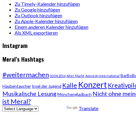
Zu Timely-Kalender hinzufügen
Zu Google hinzufügen
Zu Outlook hinzufügen
Zu Apple-Kalender hinzufügen
Einem anderen Kalender hinzufügen
Als XML exportieren
Instagram
Meral’s Hashtags
#weitermachen
BarBoB
10.04.2016
Alter Markt
Amnesty International
Konzert
Kalle
Kreativpil
Haubentaucher
Insel der Jugend
Musikalische Lesung
Nicht ohne mei
Mönchengladbach
ist Meral?
Powered by
Translate