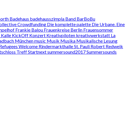
north
Badehaus
badehausszimpla
Band
BarBoBu
ollective
Crowdfunding
Die komplette palette
Die Urbane. Eine
mpelhof
Frankie Balou
Frauenkreise Berlin
Frauensommer
d
Kalle
KickOff
Konzert
Kreativpiloten
kreativwerkstatt
La
adbach
München
music
Musik
Musika
Musikalische Lesung
Refugees Welcome
Rindermarkthalle St. Pauli
Robert Redweik
tschloss Treff
Startnext
summersound2017
Summersounds