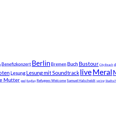
Berlin
Bustour
Buch
Benefizkonzert
Bremen
u
d
City Beach
live
Meral
oten
Lesung mit Soundtrack
Lesung
ne Mutter
Refugees Welcome
Samuel Halscheidt
pool
RayRay
spring
Stadtsch