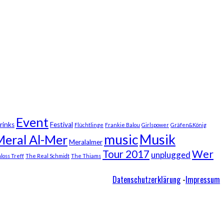
Event
rinks
Festival
Flüchtlinge
Frankie Balou
Girlspower
Gräfen&König
Musik
music
Meral Al-Mer
Meralalmer
Wer
Tour 2017
unplugged
loss Treff
The Real Schmidt
The Thiams
Datenschutzerklärung
-
Impressum