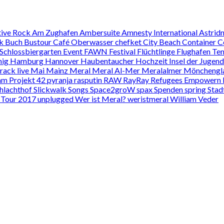
tive Rock
Am Zughafen
Ambersuite
Amnesty International
Astrid
ik
Buch
Bustour
Café Oberwasser
chefket
City Beach
Container C
 Schlossbiergarten
Event
FAWN
Festival
Flüchtlinge
Flughafen Te
nig
Hamburg
Hannover
Haubentaucher
Hochzeit
Insel der Jugen
track
live
Mai
Mainz
Meral
Meral Al-Mer
Meralalmer
Mönchengl
am
Projekt 42
pyranja
rasputin
RAW
RayRay
Refugees Empowern
hlachthof
Slickwalk
Songs
Space2groW
spax
Spenden
spring
Stad
s
Tour 2017
unplugged
Wer ist Meral?
weristmeral
William Veder