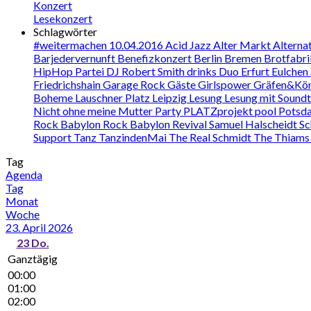
Konzert
Lesekonzert
Schlagwörter
#weitermachen
10.04.2016
Acid Jazz
Alter Markt
Alterna
Barjedervernunft
Benefizkonzert
Berlin
Bremen
Brotfabr
HipHop Partei
DJ Robert Smith
drinks
Duo
Erfurt
Eulchen
Friedrichshain
Garage Rock
Gäste
Girlspower
Gräfen&Kö
Boheme
Lauschner Platz
Leipzig
Lesung
Lesung mit Sound
Nicht ohne meine Mutter
Party
PLATZprojekt
pool
Potsd
Rock Babylon
Rock Babylon Revival
Samuel Halscheidt
Sc
Support
Tanz
TanzindenMai
The Real Schmidt
The Thiam
Tag
Agenda
Tag
Monat
Woche
23. April 2026
23
Do.
Ganztägig
00:00
01:00
02:00