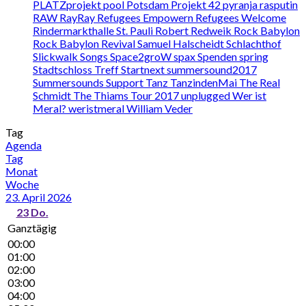
PLATZprojekt
pool
Potsdam
Projekt 42
pyranja
rasputin
RAW
RayRay
Refugees Empowern
Refugees Welcome
Rindermarkthalle St. Pauli
Robert Redweik
Rock Babylon
Rock Babylon Revival
Samuel Halscheidt
Schlachthof
Slickwalk
Songs
Space2groW
spax
Spenden
spring
Stadtschloss Treff
Startnext
summersound2017
Summersounds
Support
Tanz
TanzindenMai
The Real
Schmidt
The Thiams
Tour 2017
unplugged
Wer ist
Meral?
weristmeral
William Veder
Tag
Agenda
Tag
Monat
Woche
23. April 2026
23
Do.
Ganztägig
00:00
01:00
02:00
03:00
04:00