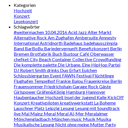
Kategorien
Hochzeit
Konzert
Lesekonzert
Schlagwörter
#weitermachen
10.04.2016
Acid Jazz
Alter Markt
Alternative Rock
Am Zughafen
Ambersuite
Amnesty
International
Astridnorth
Badehaus
badehausszimpla
Band
BarBoBu
Barjedervernunft
Benefizkonzert
Berlin
Bremen
Brotfabrik
Buch
Bustour
Café Oberwasser
chefket
City Beach
Container Collective
Crowdfunding
Die komplette palette
Die Urbane. Eine HipHop Partei
DJ Robert Smith
drinks
Duo
Erfurt
Eulchen
Schlossbiergarten
Event
FAWN
Festival
Flüchtlinge
Flughafen Tempelhof
Frankie Balou
Frauenkreise Berlin
Frauensommer
Friedrichshain
Garage Rock
Gäste
Girlspower
Gräfen&König
Hamburg
Hannover
Haubentaucher
Hochzeit
Insel der Jugend
Kalle
KickOff
Konzert
Kreativpiloten
kreativwerkstatt
La Boheme
Lauschner Platz
Leipzig
Lesung
Lesung mit Soundtrack
live
Mai
Mainz
Meral
Meral Al-Mer
Meralalmer
Mönchengladbach
München
music
Musik
Musika
Musikalische Lesung
Nicht ohne meine Mutter
Party