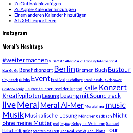
Zu Outlook hinzufügen
Zu Apple-Kalender hinzufügen
Einem anderen Kalender hinzufügen
Als XML exportieren
Instagram
Meral’s Hashtags
#weitermachen
10.04.2016
Alter Markt
Amnesty International
Berlin
Bustour
Buch
Benefizkonzert
Bremen
BarBoBu
Event
drinks
Festival
City Beach
Flüchtlinge
Frankie Balou
Girlspower
Konzert
Kalle
Haubentaucher
Insel der Jugend
Gräfen&König
Kreativpiloten
Lesung mit Soundtrack
Lesung
live
Meral
music
Meral Al-Mer
Meralalmer
Musik
Musikalische Lesung
Nicht
Mönchengladbach
ohne meine Mutter
Refugees Welcome
Samuel
pool
RayRay
Tour
Halscheidt
spring
Stadtschloss Treff
The Real Schmidt
The Thiams