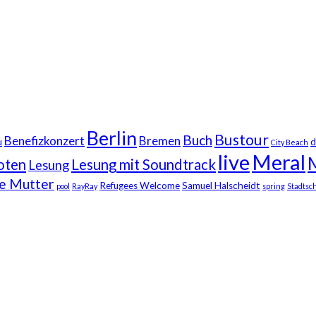
Berlin
Bustour
Buch
Benefizkonzert
Bremen
u
d
City Beach
live
Meral
oten
Lesung mit Soundtrack
Lesung
ne Mutter
Refugees Welcome
Samuel Halscheidt
pool
RayRay
spring
Stadtsch