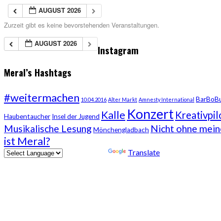
AUGUST 2026
Zurzeit gibt es keine bevorstehenden Veranstaltungen.
AUGUST 2026
Instagram
Meral’s Hashtags
#weitermachen
BarBoB
10.04.2016
Alter Markt
Amnesty International
Konzert
Kalle
Kreativpil
Haubentaucher
Insel der Jugend
Musikalische Lesung
Nicht ohne mei
Mönchengladbach
ist Meral?
Powered by
Translate