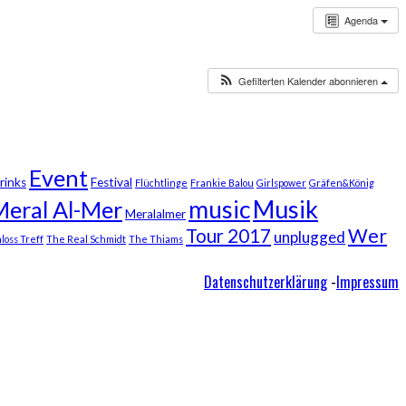
Agenda
Gefilterten Kalender abonnieren
Event
rinks
Festival
Flüchtlinge
Frankie Balou
Girlspower
Gräfen&König
Musik
music
Meral Al-Mer
Meralalmer
Wer
Tour 2017
unplugged
loss Treff
The Real Schmidt
The Thiams
Datenschutzerklärung
-
Impressum