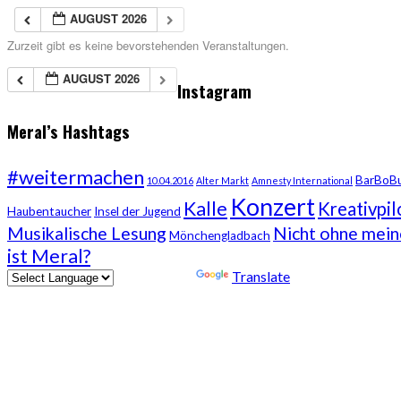
AUGUST 2026
Zurzeit gibt es keine bevorstehenden Veranstaltungen.
AUGUST 2026
Instagram
Meral’s Hashtags
#weitermachen
BarBoB
10.04.2016
Alter Markt
Amnesty International
Konzert
Kalle
Kreativpil
Haubentaucher
Insel der Jugend
Musikalische Lesung
Nicht ohne mei
Mönchengladbach
ist Meral?
Powered by
Translate