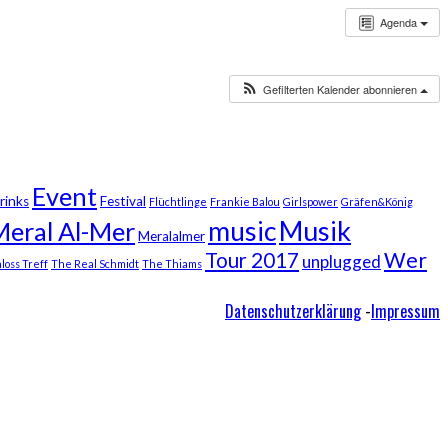
Agenda
Gefilterten Kalender abonnieren
Event
rinks
Festival
Flüchtlinge
Frankie Balou
Girlspower
Gräfen&König
Musik
music
Meral Al-Mer
Meralalmer
Wer
Tour 2017
unplugged
loss Treff
The Real Schmidt
The Thiams
Datenschutzerklärung
-
Impressum