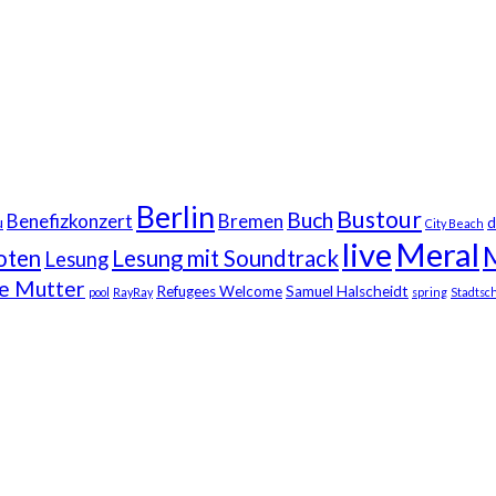
Berlin
Bustour
Buch
Benefizkonzert
Bremen
u
d
City Beach
live
Meral
oten
Lesung mit Soundtrack
Lesung
ne Mutter
Refugees Welcome
Samuel Halscheidt
pool
RayRay
spring
Stadtsch