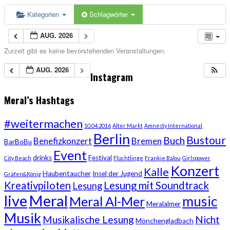
Kategorien
Schlagwörter
AUG. 2026
Zurzeit gibt es keine bevorstehenden Veranstaltungen.
AUG. 2026
Instagram
Meral’s Hashtags
#weitermachen
10.04.2016
Alter Markt
Amnesty International
Berlin
Bustour
Buch
Benefizkonzert
Bremen
BarBoBu
Event
drinks
Festival
City Beach
Flüchtlinge
Frankie Balou
Girlspower
Konzert
Kalle
Haubentaucher
Insel der Jugend
Gräfen&König
Kreativpiloten
Lesung mit Soundtrack
Lesung
live
Meral
music
Meral Al-Mer
Meralalmer
Musik
Musikalische Lesung
Nicht
Mönchengladbach