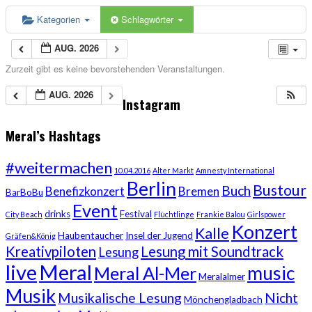
Kategorien
Schlagwörter
AUG. 2026
Zurzeit gibt es keine bevorstehenden Veranstaltungen.
AUG. 2026
Instagram
Meral’s Hashtags
#weitermachen
10.04.2016
Alter Markt
Amnesty International
Berlin
Bustour
Buch
Benefizkonzert
Bremen
BarBoBu
Event
drinks
Festival
City Beach
Flüchtlinge
Frankie Balou
Girlspower
Konzert
Kalle
Haubentaucher
Insel der Jugend
Gräfen&König
Kreativpiloten
Lesung mit Soundtrack
Lesung
live
Meral
music
Meral Al-Mer
Meralalmer
Musik
Musikalische Lesung
Nicht
Mönchengladbach