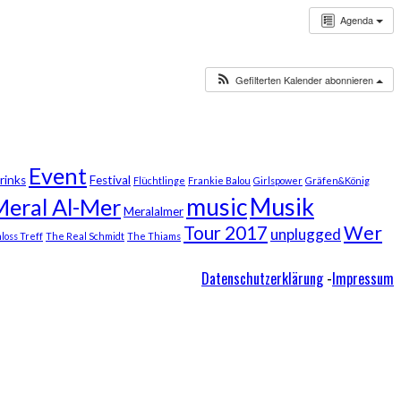
Agenda
Gefilterten Kalender abonnieren
Event
rinks
Festival
Flüchtlinge
Frankie Balou
Girlspower
Gräfen&König
Musik
music
Meral Al-Mer
Meralalmer
Wer
Tour 2017
unplugged
loss Treff
The Real Schmidt
The Thiams
Datenschutzerklärung
-
Impressum