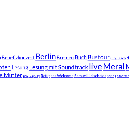
Berlin
Bustour
Buch
Benefizkonzert
Bremen
u
d
City Beach
live
Meral
oten
Lesung mit Soundtrack
Lesung
ne Mutter
Refugees Welcome
Samuel Halscheidt
pool
RayRay
spring
Stadtsch