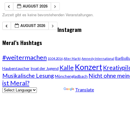
AUGUST 2026
Zurzeit gibt es keine bevorstehenden Veranstaltungen.
AUGUST 2026
Instagram
Meral’s Hashtags
#weitermachen
BarBoB
10.04.2016
Alter Markt
Amnesty International
Konzert
Kalle
Kreativpil
Haubentaucher
Insel der Jugend
Musikalische Lesung
Nicht ohne mei
Mönchengladbach
ist Meral?
Powered by
Translate