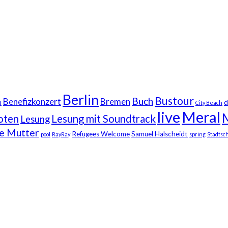
Berlin
Bustour
Buch
Benefizkonzert
Bremen
u
d
City Beach
live
Meral
oten
Lesung mit Soundtrack
Lesung
ne Mutter
Refugees Welcome
Samuel Halscheidt
pool
RayRay
spring
Stadtsch