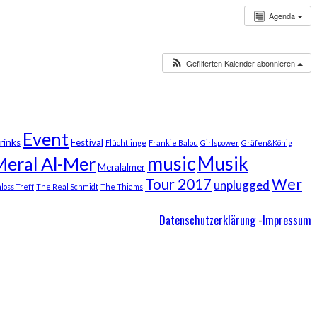
Agenda
Gefilterten Kalender abonnieren
Event
rinks
Festival
Flüchtlinge
Frankie Balou
Girlspower
Gräfen&König
Musik
music
Meral Al-Mer
Meralalmer
Wer
Tour 2017
unplugged
loss Treff
The Real Schmidt
The Thiams
Datenschutzerklärung
-
Impressum