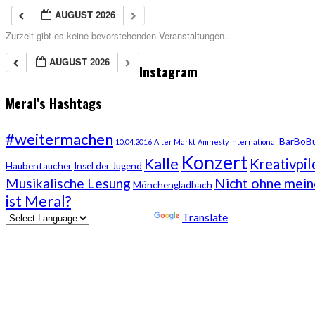
AUGUST 2026
Zurzeit gibt es keine bevorstehenden Veranstaltungen.
AUGUST 2026
Instagram
Meral’s Hashtags
#weitermachen
BarBoB
10.04.2016
Alter Markt
Amnesty International
Konzert
Kalle
Kreativpil
Haubentaucher
Insel der Jugend
Musikalische Lesung
Nicht ohne mei
Mönchengladbach
ist Meral?
Powered by
Translate