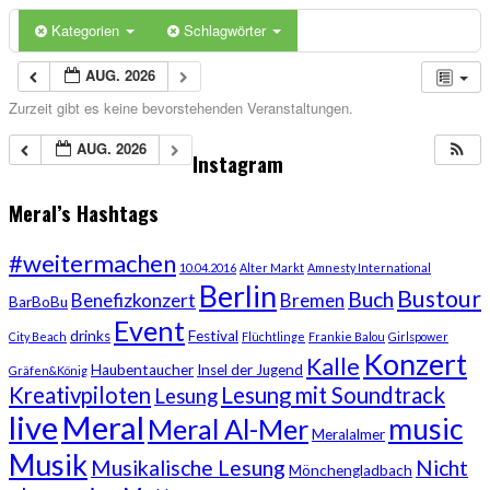
Kategorien
Schlagwörter
AUG. 2026
Zurzeit gibt es keine bevorstehenden Veranstaltungen.
AUG. 2026
Instagram
Meral’s Hashtags
#weitermachen
10.04.2016
Alter Markt
Amnesty International
Berlin
Bustour
Buch
Benefizkonzert
Bremen
BarBoBu
Event
drinks
Festival
City Beach
Flüchtlinge
Frankie Balou
Girlspower
Konzert
Kalle
Haubentaucher
Insel der Jugend
Gräfen&König
Kreativpiloten
Lesung mit Soundtrack
Lesung
live
Meral
music
Meral Al-Mer
Meralalmer
Musik
Musikalische Lesung
Nicht
Mönchengladbach