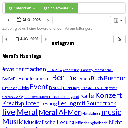
Kategorien
Schlagwörter
AUG. 2026
Zurzeit gibt es keine bevorstehenden Veranstaltungen.
AUG. 2026
Instagram
Meral’s Hashtags
#weitermachen
10.04.2016
Alter Markt
Amnesty International
Berlin
Bustour
Buch
Benefizkonzert
Bremen
BarBoBu
Event
drinks
Festival
City Beach
Flüchtlinge
Frankie Balou
Girlspower
Konzert
Kalle
Haubentaucher
Insel der Jugend
Gräfen&König
Kreativpiloten
Lesung mit Soundtrack
Lesung
live
Meral
music
Meral Al-Mer
Meralalmer
Musik
Musikalische Lesung
Nicht
Mönchengladbach